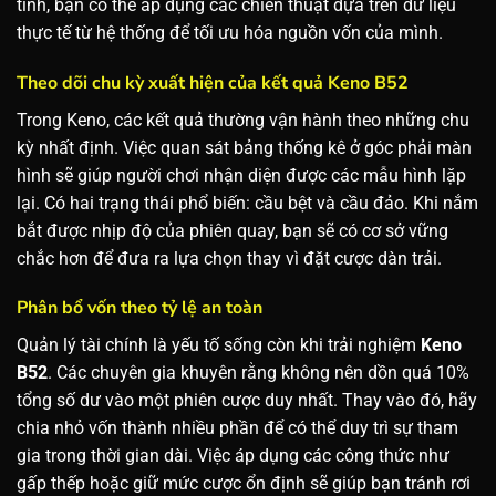
tính, bạn có thể áp dụng các chiến thuật dựa trên dữ liệu
thực tế từ hệ thống để tối ưu hóa nguồn vốn của mình.
Theo dõi chu kỳ xuất hiện của kết quả Keno B52
Trong Keno, các kết quả thường vận hành theo những chu
kỳ nhất định. Việc quan sát bảng thống kê ở góc phải màn
hình sẽ giúp người chơi nhận diện được các mẫu hình lặp
lại. Có hai trạng thái phổ biến: cầu bệt và cầu đảo. Khi nắm
bắt được nhịp độ của phiên quay, bạn sẽ có cơ sở vững
chắc hơn để đưa ra lựa chọn thay vì đặt cược dàn trải.
Phân bổ vốn theo tỷ lệ an toàn
Quản lý tài chính là yếu tố sống còn khi trải nghiệm
Keno
B52
. Các chuyên gia khuyên rằng không nên dồn quá 10%
tổng số dư vào một phiên cược duy nhất. Thay vào đó, hãy
chia nhỏ vốn thành nhiều phần để có thể duy trì sự tham
gia trong thời gian dài. Việc áp dụng các công thức như
gấp thếp hoặc giữ mức cược ổn định sẽ giúp bạn tránh rơi