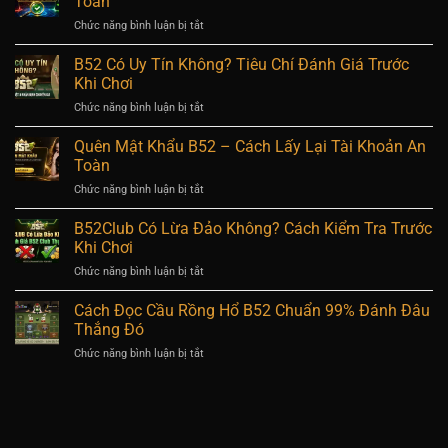
Toàn
Mới
ở
Chức năng bình luận bị tắt
Nhất
B52
–
Bị
B52 Có Uy Tín Không? Tiêu Chí Đánh Giá Trước
Cách
Chặn
Truy
Khi Chơi
Phải
Cập
ở
Chức năng bình luận bị tắt
Làm
B52Club
B52
Sao?
An
Có
Quên Mật Khẩu B52 – Cách Lấy Lại Tài Khoản An
Cách
Toàn
Uy
Truy
Toàn
Tín
Cập
ở
Chức năng bình luận bị tắt
Không?
An
Quên
Tiêu
Toàn
Mật
B52Club Có Lừa Đảo Không? Cách Kiểm Tra Trước
Chí
Khẩu
Đánh
Khi Chơi
B52
Giá
ở
Chức năng bình luận bị tắt
–
Trước
B52Club
Cách
Khi
Có
Cách Đọc Cầu Rồng Hổ B52 Chuẩn 99% Đánh Đâu
Lấy
Chơi
Lừa
Lại
Thắng Đó
Đảo
Tài
ở
Chức năng bình luận bị tắt
Không?
Khoản
Cách
Cách
An
Đọc
Kiểm
Toàn
Cầu
Tra
Rồng
Trước
Hổ
Khi