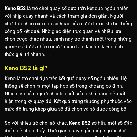
Keno B52
là trò chơi quay số dựa trên kết quả ngẫu nhiên
với nhịp quay nhanh và cách tham gia đơn giản. Người
chơi lựa chọn các con số hoặc cửa cược trước khi hệ thống
công bố kết quả. Nhờ giao diện trực quan và nhiều lựa
chọn cược khác nhau, sảnh này trở thành một trong những
game số được nhiều người quan tâm khi tìm kiếm hình
thức giải trí nhanh.
Keno B52 là gì?
Keno là trò chơi dựa trên kết quả quay số ngẫu nhiên. Hệ
thống sẽ chọn ra một tập hợp số trong khoảng cố định.
Nhiệm vụ của người chơi là chốt số có khả năng sẽ xuất
hiện trong kỳ quay đó. Kết quả trúng thưởng phụ thuộc vào
mức độ trùng khớp giữa số đã chọn và số được công bố.
So với nhiều trò chơi số khác
, Keno B52
sở hữu một số đặc
điểm dễ nhận thấy. Thời gian quay ngắn giúp người chơi