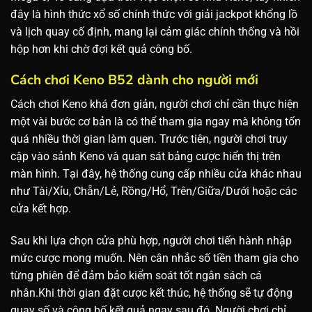
đây là hình thức xổ số chính thức với giải jackpot khổng lồ
và lịch quay cố định, mang lại cảm giác chính thống và hồi
hộp hơn khi chờ đợi kết quả công bố.
Cách chơi Keno B52 dành cho người mới
Cách chơi Keno khá đơn giản, người chơi chỉ cần thực hiện
một vài bước cơ bản là có thể tham gia ngay mà không tốn
quá nhiều thời gian làm quen. Trước tiên, người chơi truy
cập vào sảnh Keno và quan sát bảng cược hiển thị trên
màn hình. Tại đây, hệ thống cung cấp nhiều cửa khác nhau
như Tài/Xỉu, Chẵn/Lẻ, Rồng/Hổ, Trên/Giữa/Dưới hoặc các
cửa kết hợp.
Sau khi lựa chọn cửa phù hợp, người chơi tiến hành nhập
mức cược mong muốn. Nên cân nhắc số tiền tham gia cho
từng phiên để đảm bảo kiểm soát tốt ngân sách cá
nhân.Khi thời gian đặt cược kết thúc, hệ thống sẽ tự động
quay số và công bố kết quả ngay sau đó. Người chơi chỉ