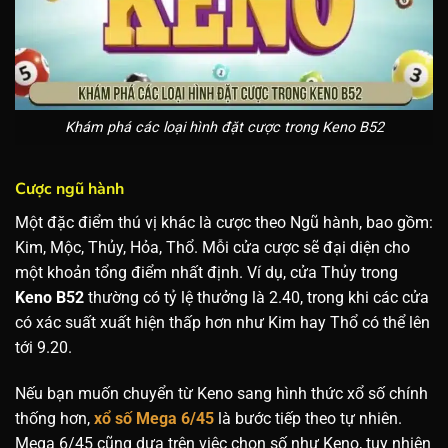
Khám phá các loại hình đặt cược trong Keno B52
Cược ngũ hành
Một đặc điểm thú vị khác là cược theo Ngũ hành, bao gồm:
Kim, Mộc, Thủy, Hỏa, Thổ. Mỗi cửa cược sẽ đại diện cho
một khoản tổng điểm nhất định. Ví dụ, cửa Thủy trong
Keno B52
thường có tỷ lệ thưởng là 2.40, trong khi các cửa
có xác suất xuất hiện thấp hơn như Kim hay Thổ có thể lên
tới 9.20.
Nếu bạn muốn chuyển từ Keno sang hình thức xổ số chính
thống hơn,
xổ số Mega 6/45
là bước tiếp theo tự nhiên.
Mega 6/45 cũng dựa trên việc chọn số như Keno, tuy nhiên