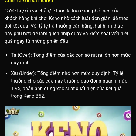
Cược tài/xỉu và chẵn/lẻ
Cược tài/xỉu và chẵn/lẻ luôn là lựa chọn phổ biến của
khách hàng khi chơi Keno nhờ cách luật đơn giản, dễ theo
dõi kết quả. Với tỷ lệ trả thưởng cân bằng, hai hình thức
này phù hợp để làm quen nhịp quay và kiểm soát vốn hiệu
quả ngay từ những phiên đầu.
Tà (Over): Tổng điểm của các con số rút ra lớn hơn mức
quy định.
Xỉu (Under): Tổng điểm nhỏ hơn mức quy định. Tỷ lệ
thưởng cho các cửa này thường dao động quanh mức
1.95, phản ánh đúng xác suất xuất hiện của kết quả
trong Keno B52.